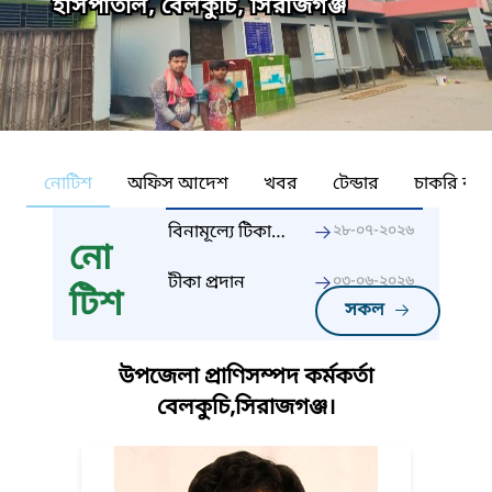
হাসপাতাল, বেলকুচি, সিরাজগঞ্জ
নোটিশ
অফিস আদেশ
খবর
টেন্ডার
চাকরি কর্ন
বিনামূল্যে টিকা
২৮-০৭-২০২৬
নো
প্রদান
টীকা প্রদান
০৩-০৬-২০২৬
টিশ
সকল
উপজেলা প্রাণিসম্পদ কর্মকর্তা
বেলকুচি,সিরাজগঞ্জ।