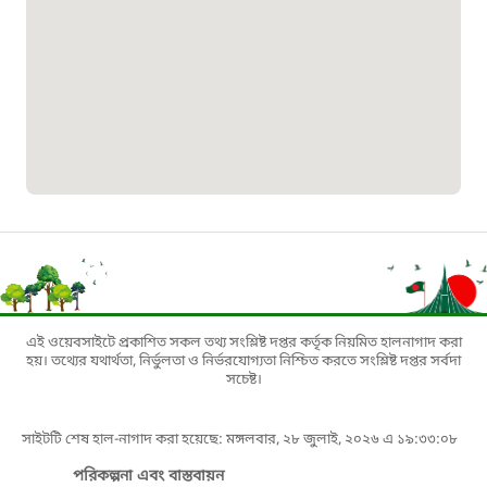
১৬৫৭৫
ই-জিপি ইমার্জেন্সি হটলাইন
১০০
বাংলাদেশ টেলিযোগাযোগ সেবা সংক্রান্ত
হটলাইন
১৬৯৯৯
এই ওয়েবসাইটে প্রকাশিত সকল তথ্য সংশ্লিষ্ট দপ্তর কর্তৃক নিয়মিত হালনাগাদ করা
বিদ্যুৎ বিভাগ সেবা সংক্রান্ত হটলাইন
হয়। তথ্যের যথার্থতা, নির্ভুলতা ও নির্ভরযোগ্যতা নিশ্চিত করতে সংশ্লিষ্ট দপ্তর সর্বদা
সচেষ্ট।
১৬৬৯৯
সাইটটি শেষ হাল-নাগাদ করা হয়েছে: মঙ্গলবার, ২৮ জুলাই, ২০২৬ এ ১৯:৩৩:০৮
লিগ্যাল এইড হেল্পলাইন
পরিকল্পনা এবং বাস্তবায়ন