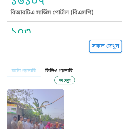
১৬১০৭
বিআরটিএ সার্ভিস পোর্টাল (বিএসপি)
১০৩
সুপ্রীম কোর্ট হেল্পলাইন
সকল দেখুন
১০৯
ফটো গ্যালারি
ভিডিও গ্যালারি
নারী ও শিশু নির্যাতন প্রতিরোধ
সব দেখুন
১০৬
দুদক
১০২